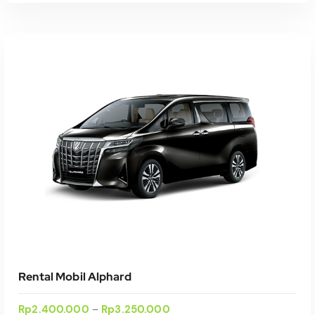
Select Date(s)
Rental Mobil Alphard
Rp
2.400.000
Rp
3.250.000
–