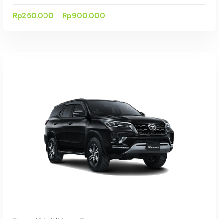
Rp
250.000
Rp
900.000
–
Select Date(s)